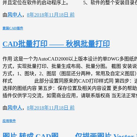
并且定位在软件的启动程序上。 5、软件的整个安装目录在上面都有显示。 图文操作方式：
由
风中人
，
8年
2018年11月18日
前
套装CAD插件
CAD批量打印 —— 秋枫批量打印
作用 这是一个为AutoCAD2000以上版本设计的单DW
方式，实现批量打印、批量生成布局、批量分图。 截图 安装
方式，1、图块，2、图层（图层还分两种，常用及自定义图
样式 此部分设置同原来的CAD打印样式同 第四步
选择的图纸内容 第五步：保存位置及相关内容设置 更多的帮助请在加载程序后点击
插件仅供学习交流，如需商业应用，请联系版权商 当无法正
由
风中人
，
8年
2018年11月18日
前
应用软件
图片 转成 CAD图 ——仅描画图片 Vector M