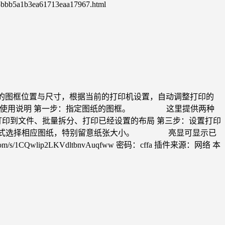
3ea61713eaa17967.html
判定的图框位置与尺寸，根据当前的打印机设置，自动调整打印的
载界面 使用说明 第一步：指定图纸的图框。 这里提供两种
印到文件、批量拆分、打印已经设置的布局 第三步：设置打印
样式选择相应图纸，特别留意纸张大小。 亮显可显示已
Qwlip2LKVdltbnvAuqfww 密码：cffa 插件来源：网络 本