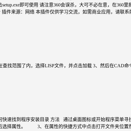
etup.exe即可使用 请注意360会误杀，大可不必在意，在36
xe6ZFA 密码：shcw 插件来源：网络 本插件仅供学习交流，如需商业应用，请联
然后在查找范围了内，选择LISP文件，并点击加载 3、然后在CAD
何快速找到程序安装目录 方法 通过桌面图标或开始程序菜单寻
后选择属性。 3、在属性的快捷方式中点击打开文件夹位置