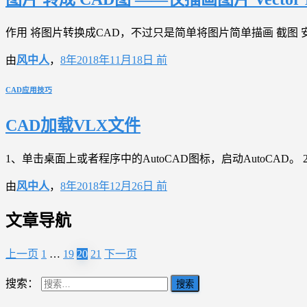
作用 将图片转换成CAD，不过只是简单将图片简单描画 截图 安装方法 
由
风中人
，
8年
2018年11月18日
前
CAD应用技巧
CAD加载VLX文件
1、单击桌面上或者程序中的AutoCAD图标，启动AutoCAD。 
由
风中人
，
8年
2018年12月26日
前
文章导航
上一页
1
…
19
20
21
下一页
搜索：