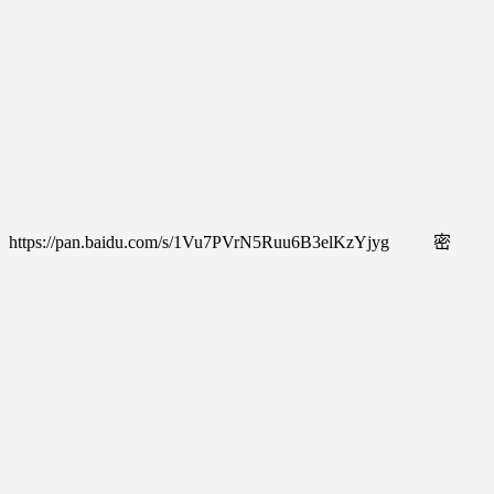
u.com/s/1Vu7PVrN5Ruu6B3elKzYjyg 密