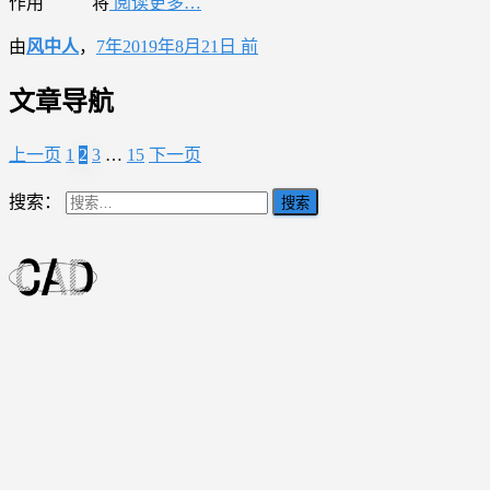
作用 将
阅读更多…
由
风中人
，
7年
2019年8月21日
前
文章导航
上一页
1
2
3
…
15
下一页
搜索：